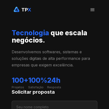
TP
X
Tecnologia
que
escala
negócios.
Desenvolvemos softwares, sistemas e
soluções digitais de alta performance para
empresas que exigem excelência.
100
+
100
%
24
h
Projetos
Satisfação
Resposta
Solicitar proposta